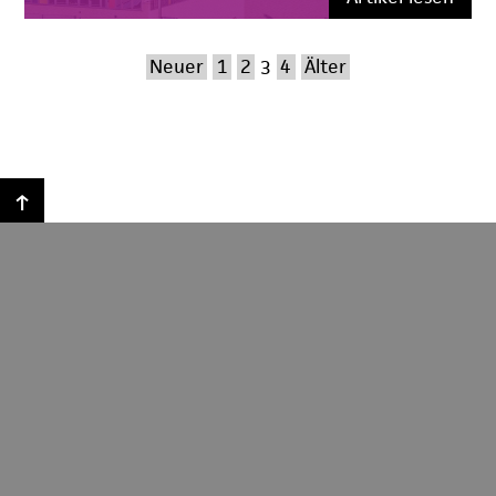
Neuer
1
2
3
4
Älter
↑