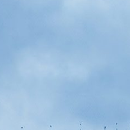
Gebäudetyp
Krankenhaus
Leistung
Baumanagement
AHO
HOAI
8
Baukosten
rd. 185 Mio. €
Zeitraum
2014–2016
Auftraggeber
Charité-Universitätsmedizin Berlin