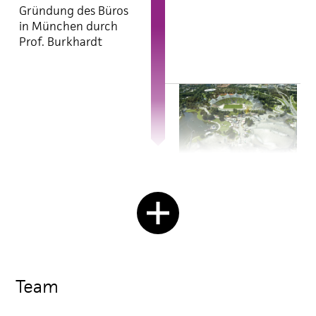
Gründung des Büros
in München durch
Prof. Burkhardt
1966–1972
Einsatz der von Prof.
Burkhardt
entwickelten
Netzplantechnik bei
der terminlichen
Koordination aller
Baumaßnahmen der
Team
Sportstätten der
Olympischen Spiele