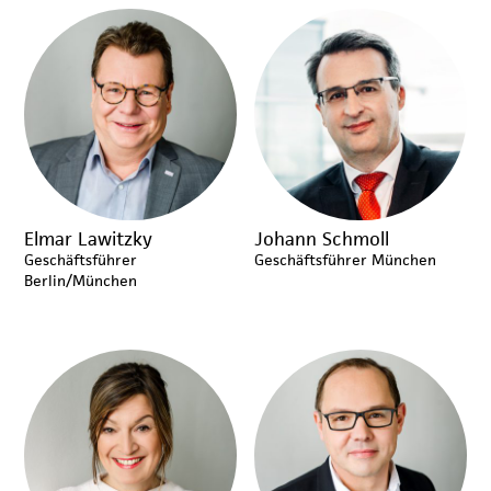
1972 in München
1966–1974
Anwendung der
Netzplantechnik und
Elmar Lawitzky
Johann Schmoll
Kostenkontrolle bei
Geschäftsführer
Geschäftsführer München
den Baumaßnahmen
Berlin/München
des Rhein-Main-
Donau Kanals
1969